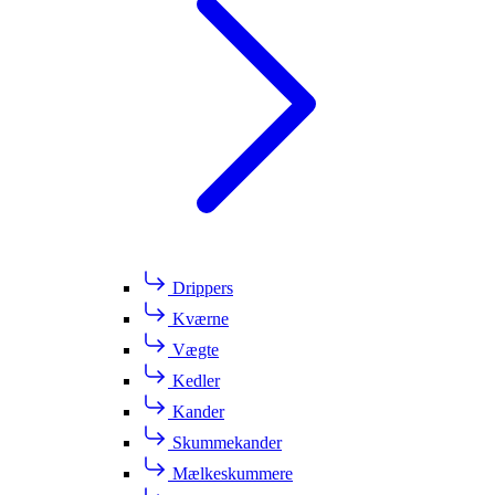
Drippers
Kværne
Vægte
Kedler
Kander
Skummekander
Mælkeskummere