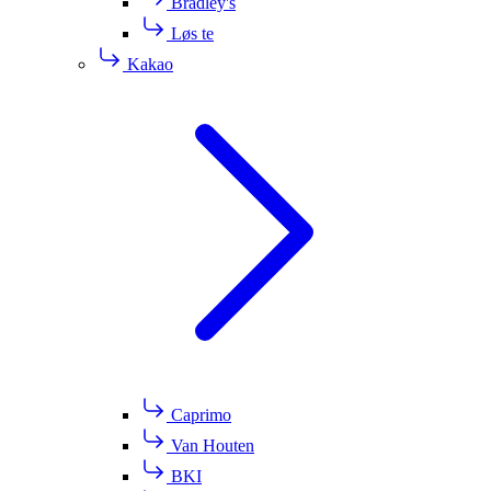
Bradley's
Løs te
Kakao
Caprimo
Van Houten
BKI