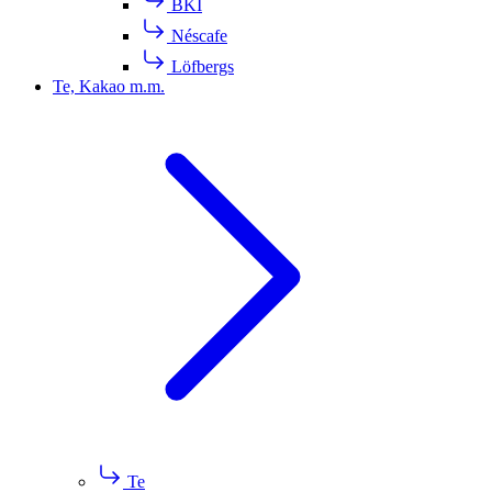
BKI
Néscafe
Löfbergs
Te, Kakao m.m.
Te