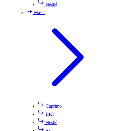
Nestlé
Mælk
Caprimo
BKI
Nestlé
Arla