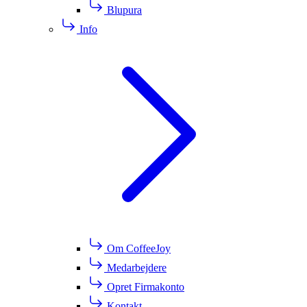
Blupura
Info
Om CoffeeJoy
Medarbejdere
Opret Firmakonto
Kontakt