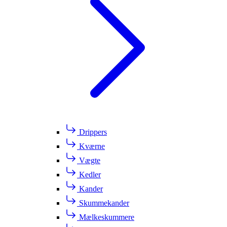
Drippers
Kværne
Vægte
Kedler
Kander
Skummekander
Mælkeskummere