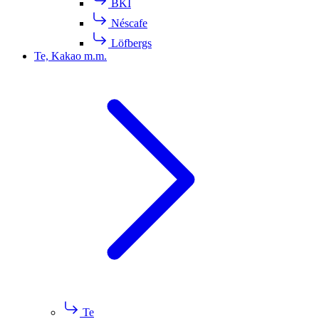
BKI
Néscafe
Löfbergs
Te, Kakao m.m.
Te