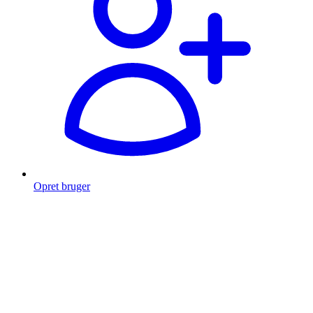
Opret bruger
Products
search
Fragt fra 49 kr.
Fri fragt over 999 Kr.
Hurtig levering