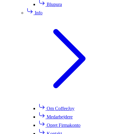
Blupura
Info
Om CoffeeJoy
Medarbejdere
Opret Firmakonto
Kontakt