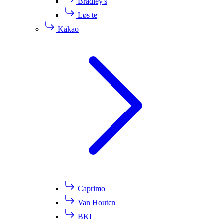
Bradley's
Løs te
Kakao
Caprimo
Van Houten
BKI