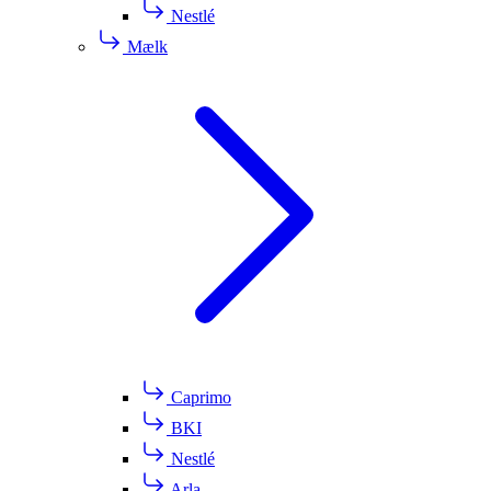
Nestlé
Mælk
Caprimo
BKI
Nestlé
Arla