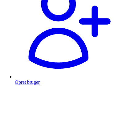
Opret bruger
Products
search
Fragt fra 49 kr.
Fri fragt over 999 Kr.
Hurtig levering