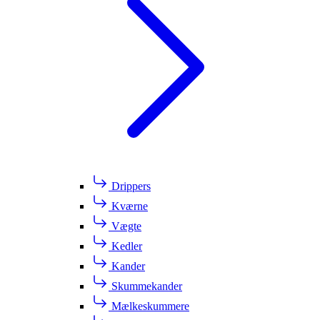
Drippers
Kværne
Vægte
Kedler
Kander
Skummekander
Mælkeskummere