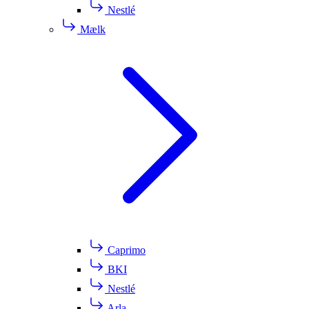
Nestlé
Mælk
Caprimo
BKI
Nestlé
Arla