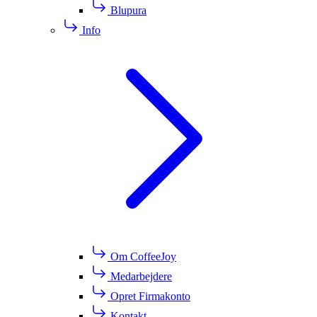
Blupura
Info
Om CoffeeJoy
Medarbejdere
Opret Firmakonto
Kontakt