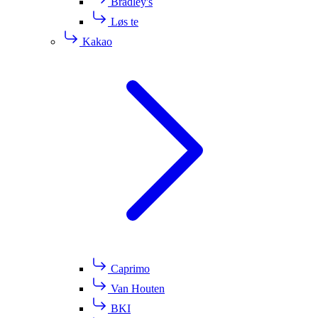
Bradley's
Løs te
Kakao
Caprimo
Van Houten
BKI