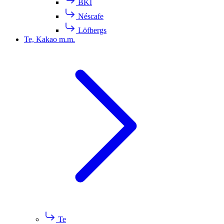
BKI
Néscafe
Löfbergs
Te, Kakao m.m.
Te