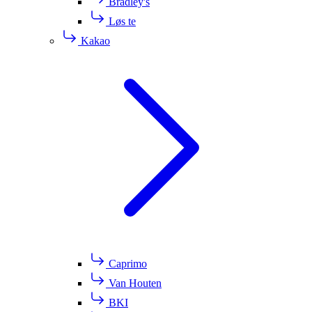
Bradley's
Løs te
Kakao
Caprimo
Van Houten
BKI