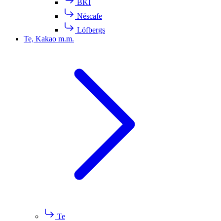
BKI
Néscafe
Löfbergs
Te, Kakao m.m.
Te