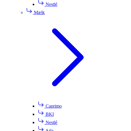
Nestlé
Mælk
Caprimo
BKI
Nestlé
Arla