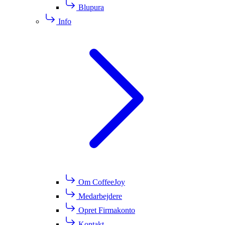
Blupura
Info
Om CoffeeJoy
Medarbejdere
Opret Firmakonto
Kontakt