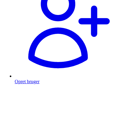
Opret bruger
Products
search
Fragt fra 49 kr.
Fri fragt over 999 Kr.
Hurtig levering