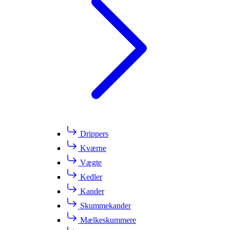
Drippers
Kværne
Vægte
Kedler
Kander
Skummekander
Mælkeskummere