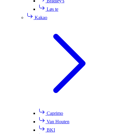
Bradley's
Løs te
Kakao
Caprimo
Van Houten
BKI