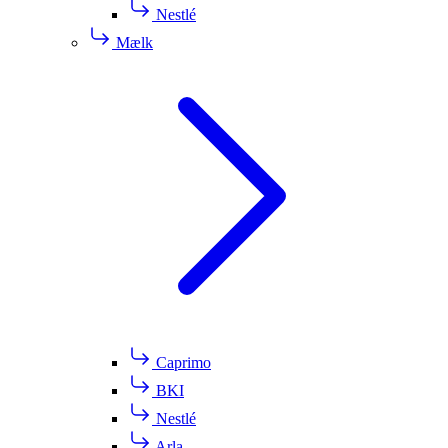
Nestlé
Mælk
Caprimo
BKI
Nestlé
Arla