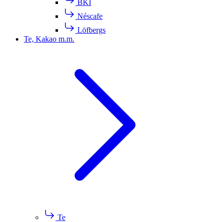
BKI
Néscafe
Löfbergs
Te, Kakao m.m.
Te