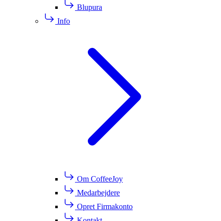
Blupura
Info
Om CoffeeJoy
Medarbejdere
Opret Firmakonto
Kontakt