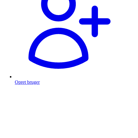
Opret bruger
Products
search
Fragt fra 49 kr.
Fri fragt over 999 Kr.
Hurtig levering