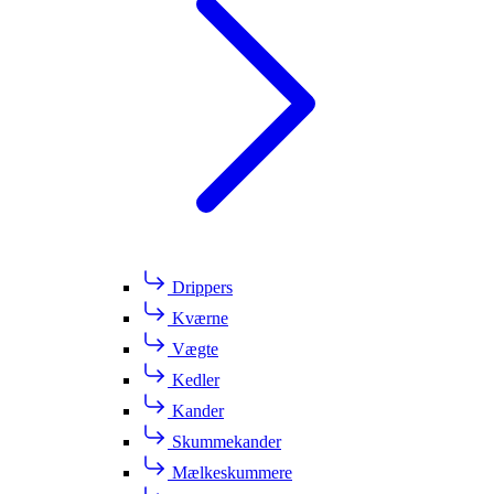
Drippers
Kværne
Vægte
Kedler
Kander
Skummekander
Mælkeskummere