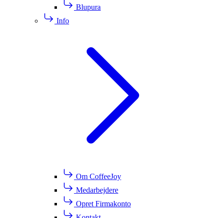
Blupura
Info
Om CoffeeJoy
Medarbejdere
Opret Firmakonto
Kontakt