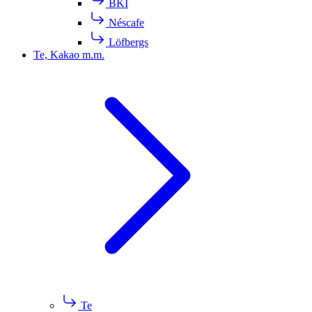
BKI
Néscafe
Löfbergs
Te, Kakao m.m.
Te