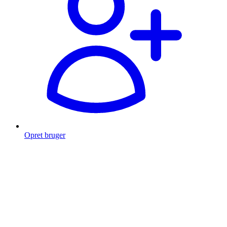
Opret bruger
Products
search
Fragt fra 49 kr.
Fri fragt over 999 Kr.
Hurtig levering