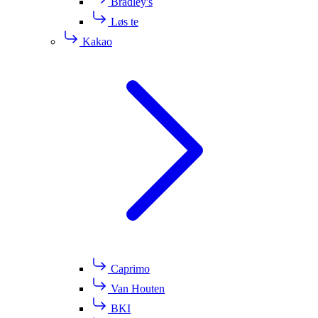
Bradley's
Løs te
Kakao
Caprimo
Van Houten
BKI