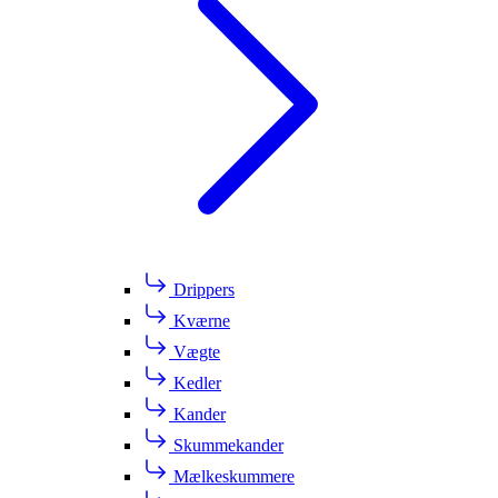
Drippers
Kværne
Vægte
Kedler
Kander
Skummekander
Mælkeskummere