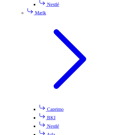
Nestlé
Mælk
Caprimo
BKI
Nestlé
Arla