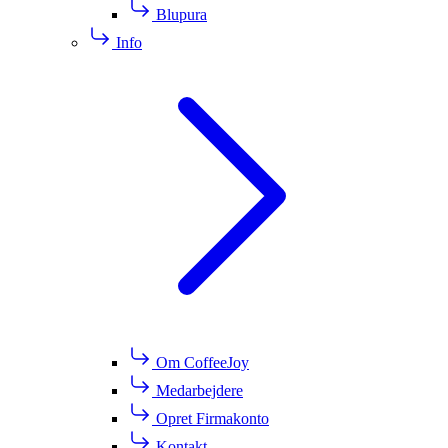
Blupura
Info
Om CoffeeJoy
Medarbejdere
Opret Firmakonto
Kontakt