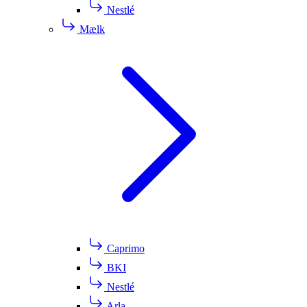
Nestlé
Mælk
Caprimo
BKI
Nestlé
Arla