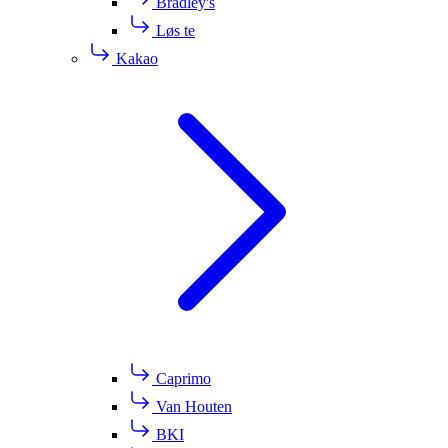
Bradley's
Løs te
Kakao
Caprimo
Van Houten
BKI