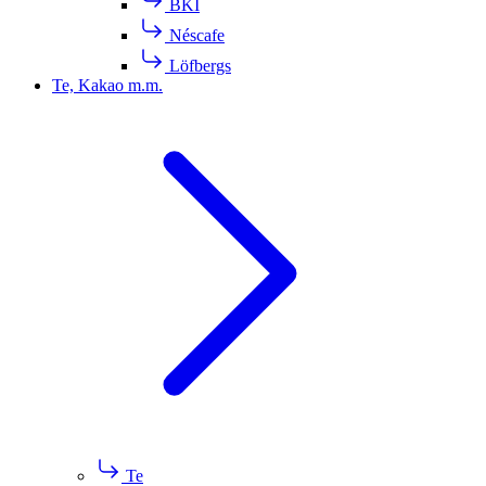
BKI
Néscafe
Löfbergs
Te, Kakao m.m.
Te