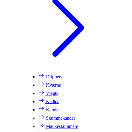
Drippers
Kværne
Vægte
Kedler
Kander
Skummekander
Mælkeskummere