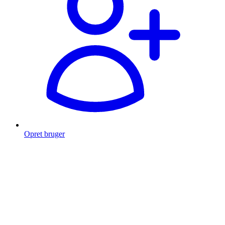
Opret bruger
Products
search
Fragt fra 49 kr.
Fri fragt over 999 Kr.
Hurtig levering