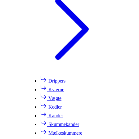
Drippers
Kværne
Vægte
Kedler
Kander
Skummekander
Mælkeskummere