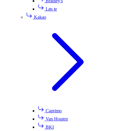
Bradley's
Løs te
Kakao
Caprimo
Van Houten
BKI