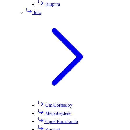
Blupura
Info
Om CoffeeJoy
Medarbejdere
Opret Firmakonto
Kontakt