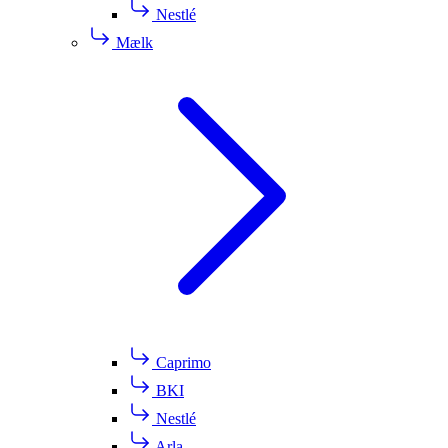
Nestlé
Mælk
Caprimo
BKI
Nestlé
Arla