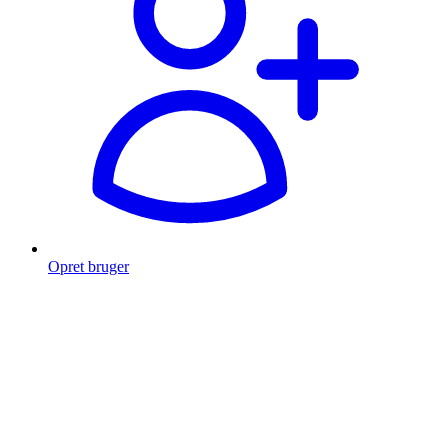
Opret bruger
Products
search
Fragt fra 49 kr.
Fri fragt over 999 Kr.
Hurtig levering