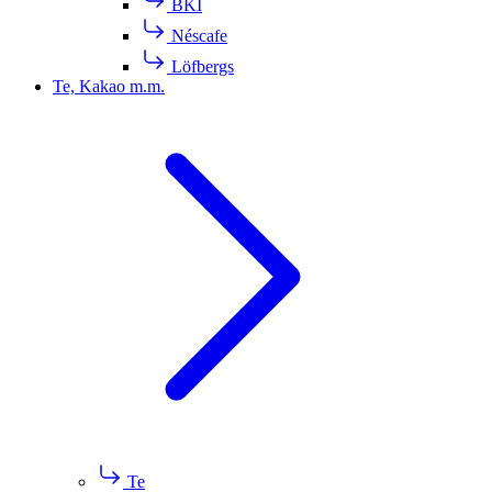
BKI
Néscafe
Löfbergs
Te, Kakao m.m.
Te