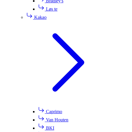
Bradley's
Løs te
Kakao
Caprimo
Van Houten
BKI