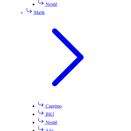
Nestlé
Mælk
Caprimo
BKI
Nestlé
Arla