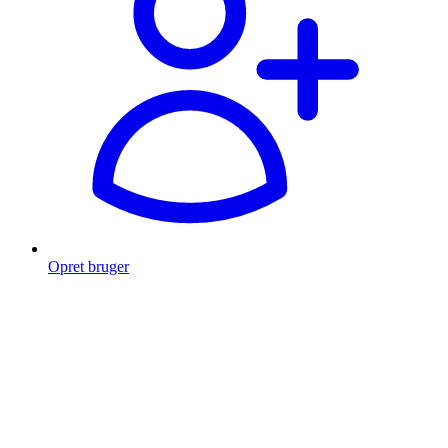
Opret bruger
Products
search
Fragt fra 49 kr.
Fri fragt over 999 Kr.
Hurtig levering