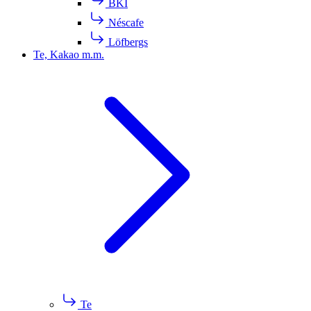
BKI
Néscafe
Löfbergs
Te, Kakao m.m.
Te