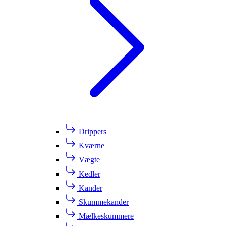
Drippers
Kværne
Vægte
Kedler
Kander
Skummekander
Mælkeskummere