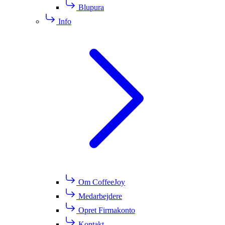
Blupura
Info
Om CoffeeJoy
Medarbejdere
Opret Firmakonto
Kontakt