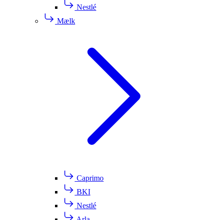
Nestlé
Mælk
Caprimo
BKI
Nestlé
Arla