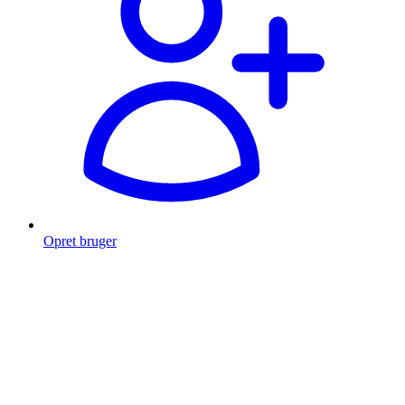
Opret bruger
Products
search
Fragt fra 49 kr.
Fri fragt over 999 Kr.
Hurtig levering