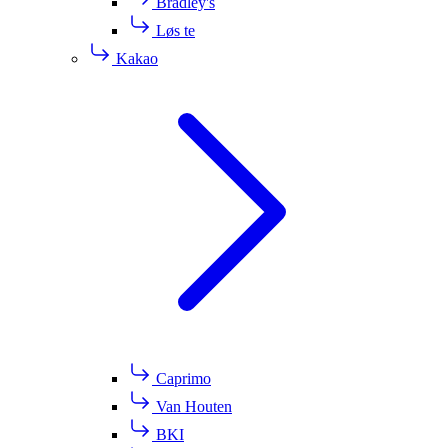
Bradley's
Løs te
Kakao
Caprimo
Van Houten
BKI