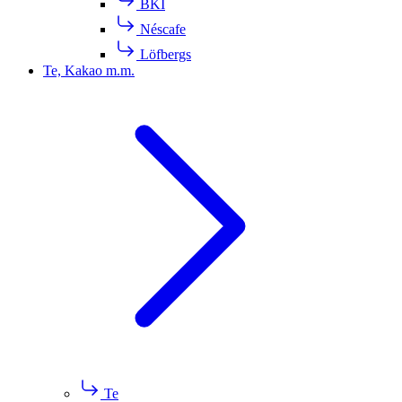
BKI
Néscafe
Löfbergs
Te, Kakao m.m.
Te