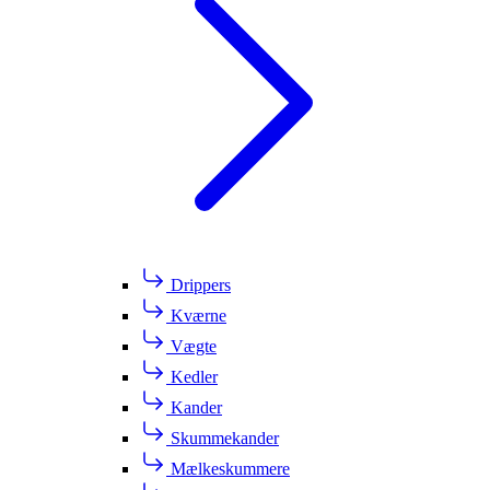
Drippers
Kværne
Vægte
Kedler
Kander
Skummekander
Mælkeskummere