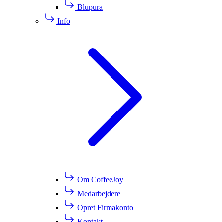
Blupura
Info
Om CoffeeJoy
Medarbejdere
Opret Firmakonto
Kontakt