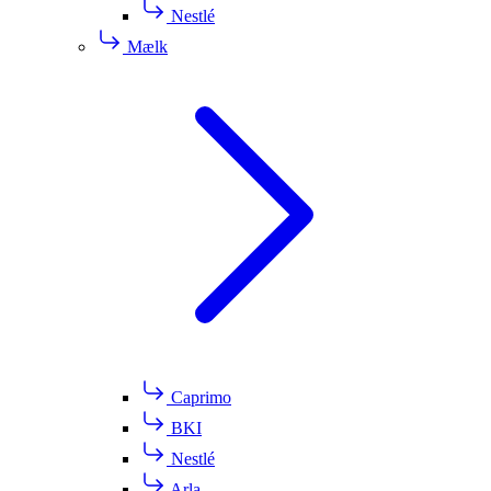
Nestlé
Mælk
Caprimo
BKI
Nestlé
Arla