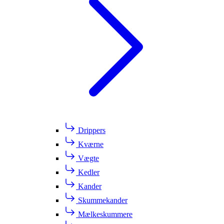
Drippers
Kværne
Vægte
Kedler
Kander
Skummekander
Mælkeskummere