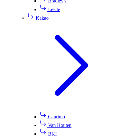
Bradley's
Løs te
Kakao
Caprimo
Van Houten
BKI