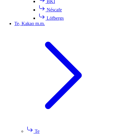
BKI
Néscafe
Löfbergs
Te, Kakao m.m.
Te