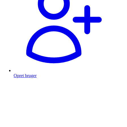
Opret bruger
Products
search
Fragt fra 49 kr.
Fri fragt over 999 Kr.
Hurtig levering