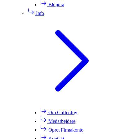
Blupura
Info
Om CoffeeJoy
Medarbejdere
Opret Firmakonto
Kontakt