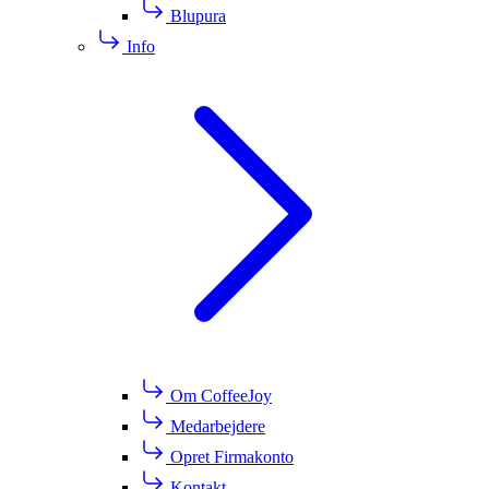
Blupura
Info
Om CoffeeJoy
Medarbejdere
Opret Firmakonto
Kontakt