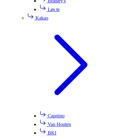
Bradley's
Løs te
Kakao
Caprimo
Van Houten
BKI