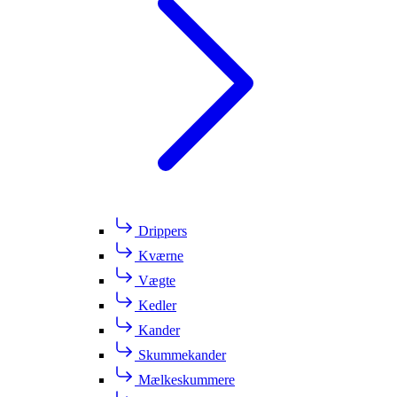
Drippers
Kværne
Vægte
Kedler
Kander
Skummekander
Mælkeskummere