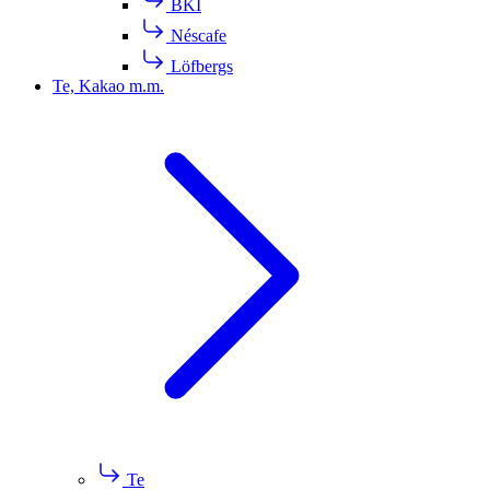
BKI
Néscafe
Löfbergs
Te, Kakao m.m.
Te