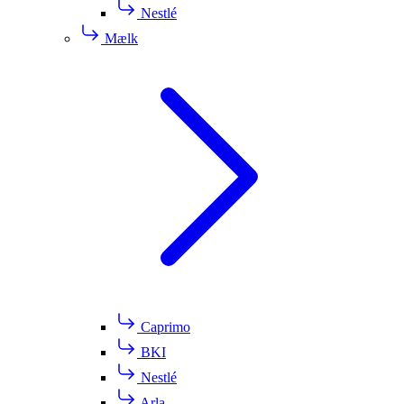
Nestlé
Mælk
Caprimo
BKI
Nestlé
Arla