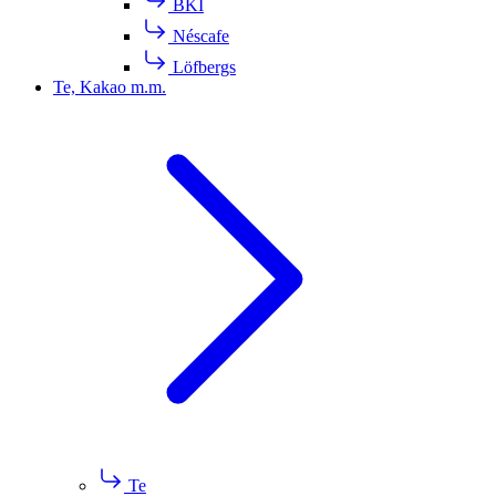
BKI
Néscafe
Löfbergs
Te, Kakao m.m.
Te