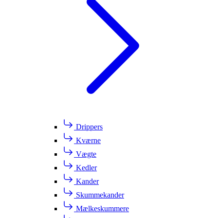
Drippers
Kværne
Vægte
Kedler
Kander
Skummekander
Mælkeskummere