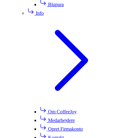
Blupura
Info
Om CoffeeJoy
Medarbejdere
Opret Firmakonto
Kontakt