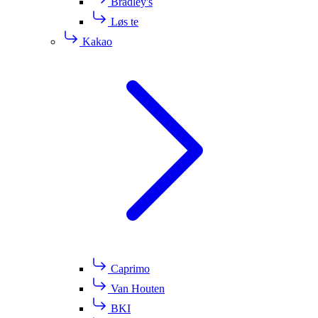
Bradley's
Løs te
Kakao
Caprimo
Van Houten
BKI