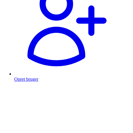
Opret bruger
Products
search
Fragt fra 49 kr.
Fri fragt over 999 Kr.
Hurtig levering