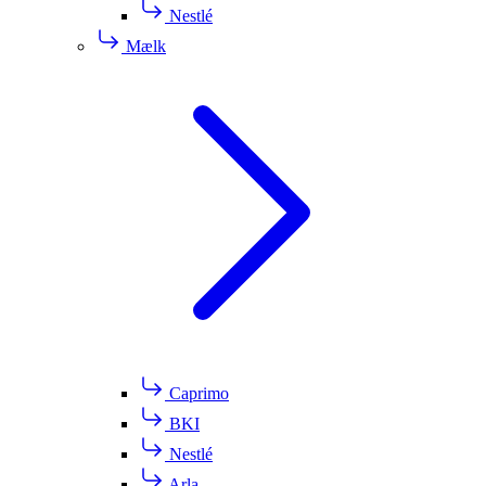
Nestlé
Mælk
Caprimo
BKI
Nestlé
Arla