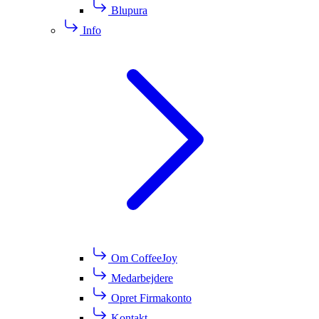
Blupura
Info
Om CoffeeJoy
Medarbejdere
Opret Firmakonto
Kontakt