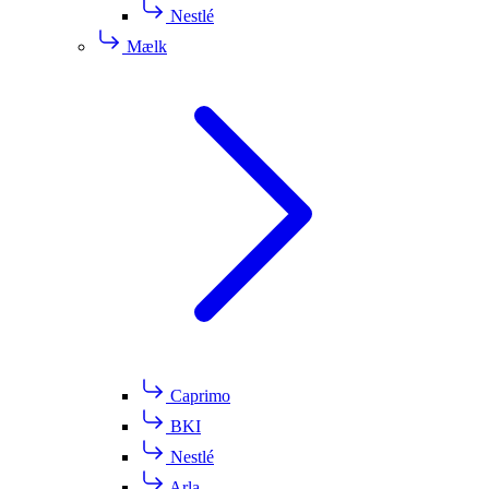
Nestlé
Mælk
Caprimo
BKI
Nestlé
Arla