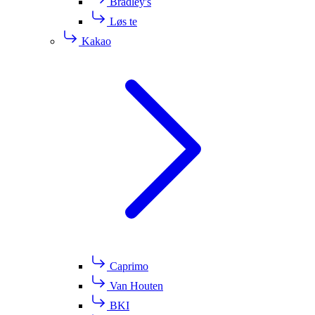
Bradley's
Løs te
Kakao
Caprimo
Van Houten
BKI