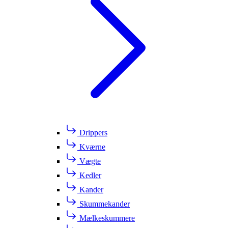
Drippers
Kværne
Vægte
Kedler
Kander
Skummekander
Mælkeskummere