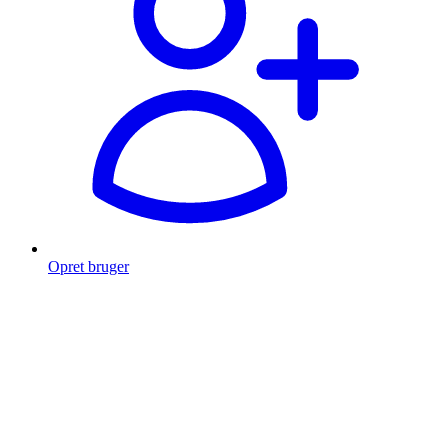
Opret bruger
Products
search
Fragt fra 49 kr.
Fri fragt over 999 Kr.
Hurtig levering