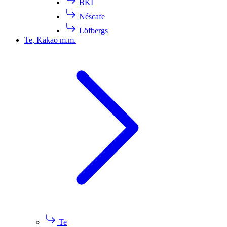
BKI
Néscafe
Löfbergs
Te, Kakao m.m.
Te