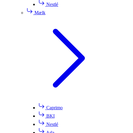
Nestlé
Mælk
Caprimo
BKI
Nestlé
Arla