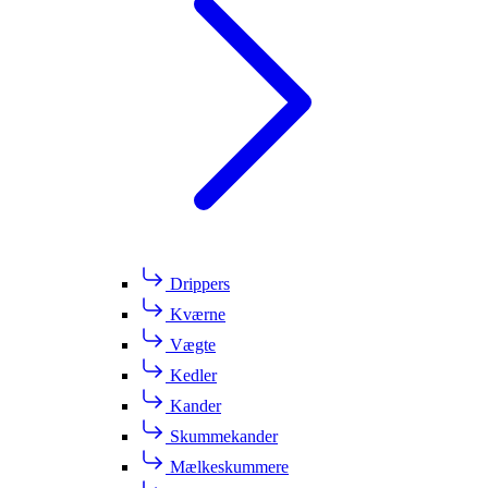
Drippers
Kværne
Vægte
Kedler
Kander
Skummekander
Mælkeskummere