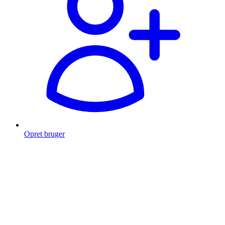
Opret bruger
Products
search
Fragt fra 49 kr.
Fri fragt over 999 Kr.
Hurtig levering