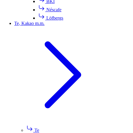
BKI
Néscafe
Löfbergs
Te, Kakao m.m.
Te