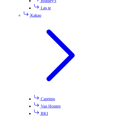
Bradley's
Løs te
Kakao
Caprimo
Van Houten
BKI