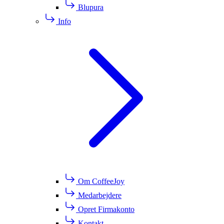
Blupura
Info
Om CoffeeJoy
Medarbejdere
Opret Firmakonto
Kontakt