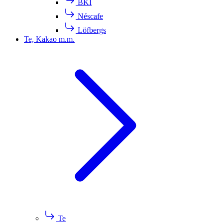
BKI
Néscafe
Löfbergs
Te, Kakao m.m.
Te