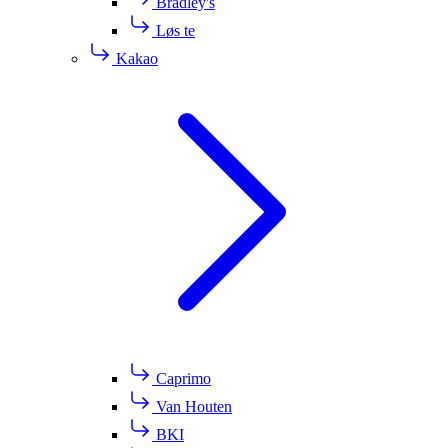
Bradley's
Løs te
Kakao
Caprimo
Van Houten
BKI