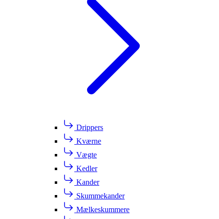
Drippers
Kværne
Vægte
Kedler
Kander
Skummekander
Mælkeskummere