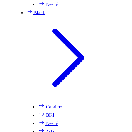
Nestlé
Mælk
Caprimo
BKI
Nestlé
Arla