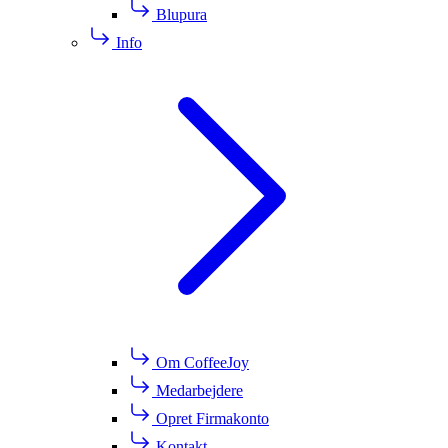
Blupura
Info
Om CoffeeJoy
Medarbejdere
Opret Firmakonto
Kontakt