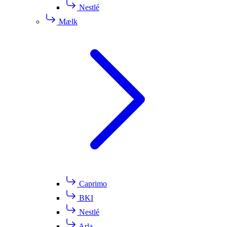
Nestlé
Mælk
Caprimo
BKI
Nestlé
Arla