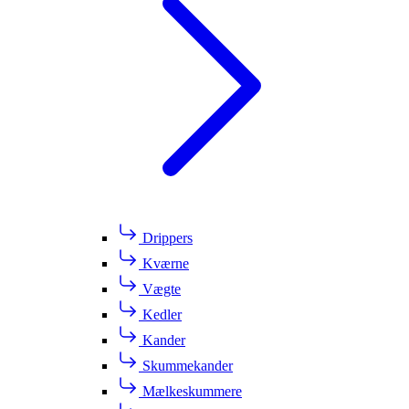
Drippers
Kværne
Vægte
Kedler
Kander
Skummekander
Mælkeskummere