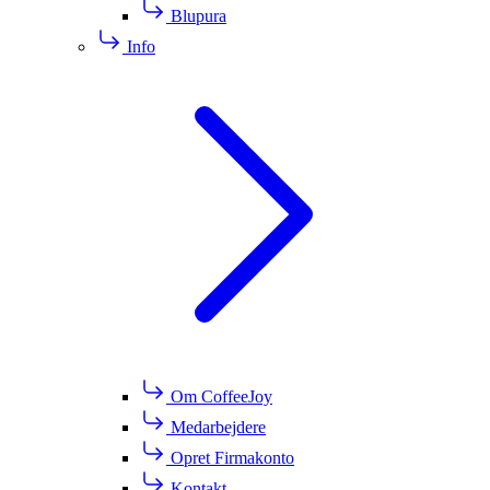
Blupura
Info
Om CoffeeJoy
Medarbejdere
Opret Firmakonto
Kontakt