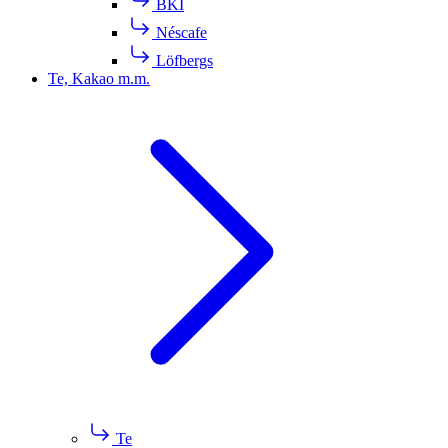
BKI
Néscafe
Löfbergs
Te, Kakao m.m.
Te