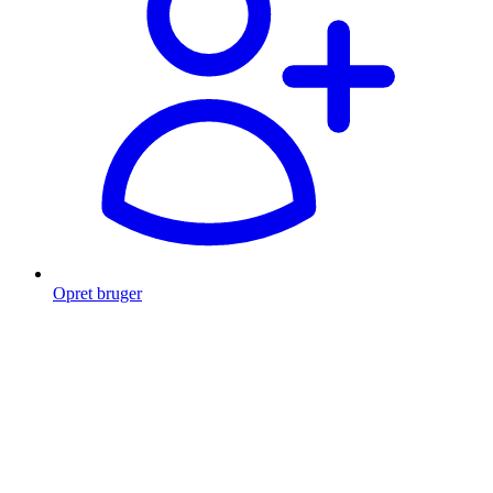
Opret bruger
Products
search
Fragt fra 49 kr.
Fri fragt over 999 Kr.
Hurtig levering