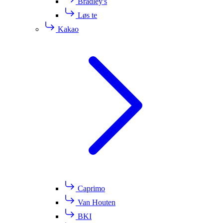
Bradley's
Løs te
Kakao
Caprimo
Van Houten
BKI