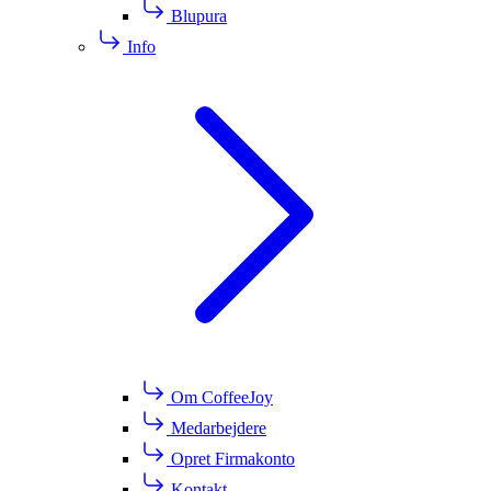
Blupura
Info
Om CoffeeJoy
Medarbejdere
Opret Firmakonto
Kontakt