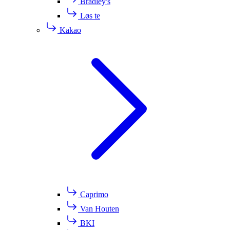
Bradley's
Løs te
Kakao
Caprimo
Van Houten
BKI