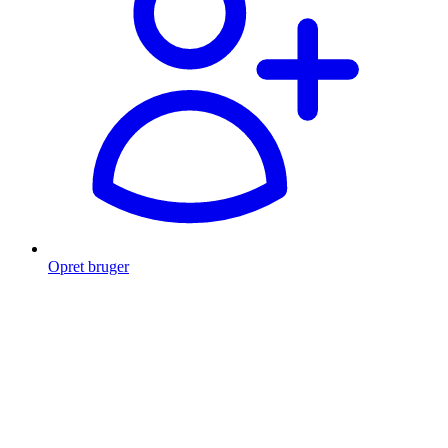
Opret bruger
Products
search
Fragt fra 49 kr.
Fri fragt over 999 Kr.
Hurtig levering