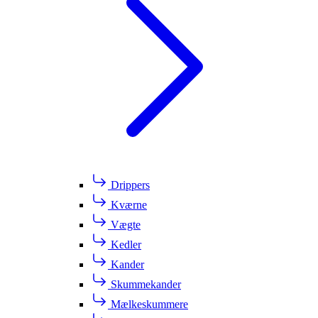
Drippers
Kværne
Vægte
Kedler
Kander
Skummekander
Mælkeskummere