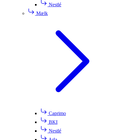
Nestlé
Mælk
Caprimo
BKI
Nestlé
Arla