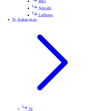
BKI
Néscafe
Löfbergs
Te, Kakao m.m.
Te