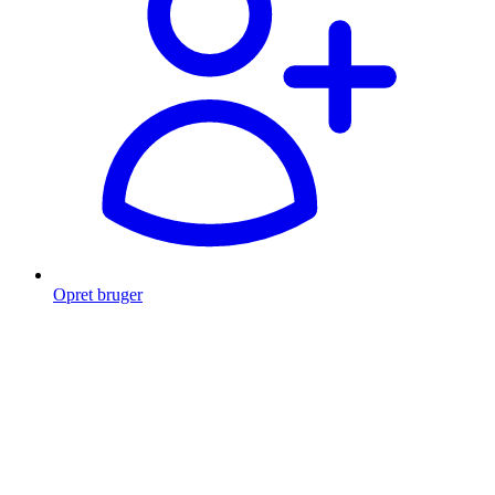
Opret bruger
Products
search
Fragt fra 49 kr.
Fri fragt over 999 Kr.
Hurtig levering