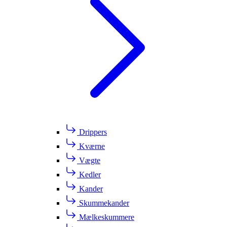
Drippers
Kværne
Vægte
Kedler
Kander
Skummekander
Mælkeskummere