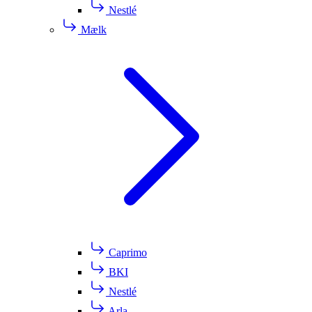
Nestlé
Mælk
Caprimo
BKI
Nestlé
Arla