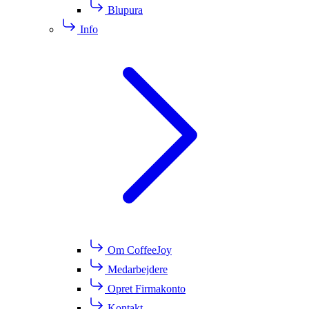
Blupura
Info
Om CoffeeJoy
Medarbejdere
Opret Firmakonto
Kontakt