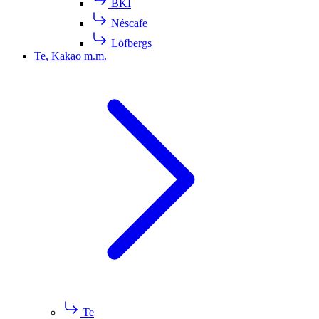
BKI
Néscafe
Löfbergs
Te, Kakao m.m.
Te