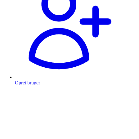
Opret bruger
Products
search
Fragt fra 49 kr.
Fri fragt over 999 Kr.
Hurtig levering