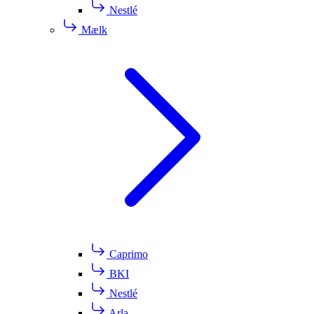
Nestlé
Mælk
Caprimo
BKI
Nestlé
Arla