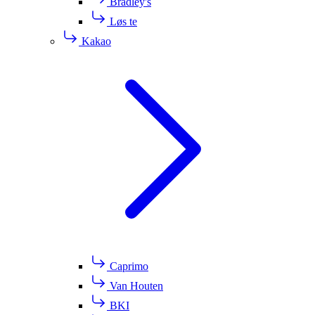
Bradley's
Løs te
Kakao
Caprimo
Van Houten
BKI