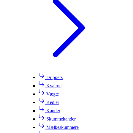
Drippers
Kværne
Vægte
Kedler
Kander
Skummekander
Mælkeskummere