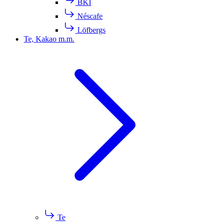
BKI
Néscafe
Löfbergs
Te, Kakao m.m.
Te