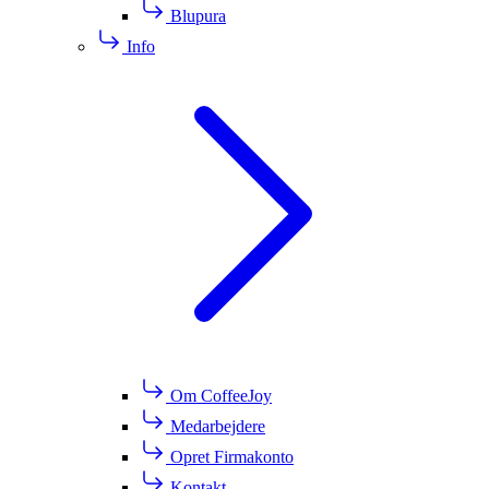
Blupura
Info
Om CoffeeJoy
Medarbejdere
Opret Firmakonto
Kontakt