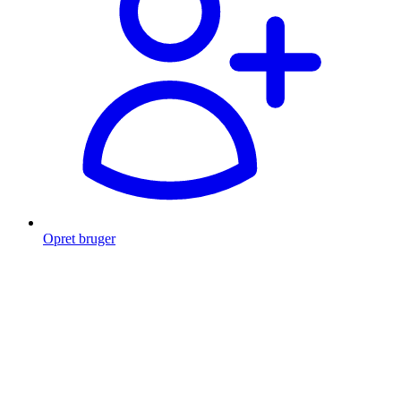
Opret bruger
Products
search
Fragt fra 49 kr.
Fri fragt over 999 Kr.
Hurtig levering