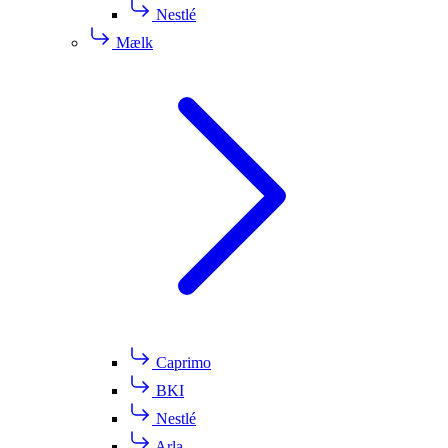
Nestlé
Mælk
Caprimo
BKI
Nestlé
Arla