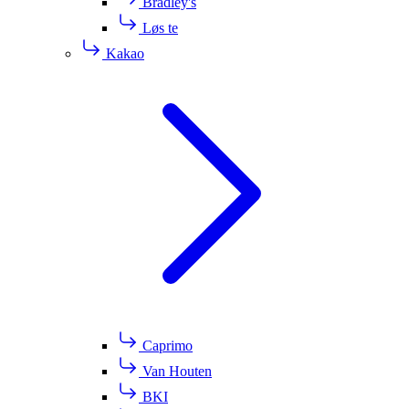
Bradley's
Løs te
Kakao
Caprimo
Van Houten
BKI