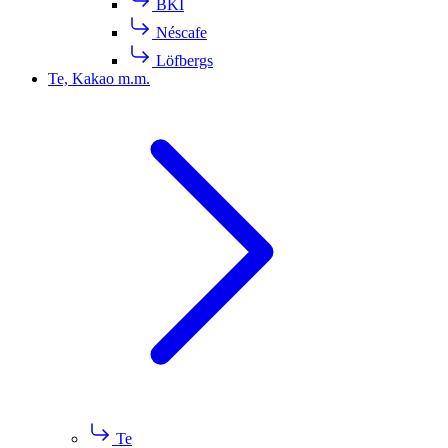
BKI
Néscafe
Löfbergs
Te, Kakao m.m.
Te