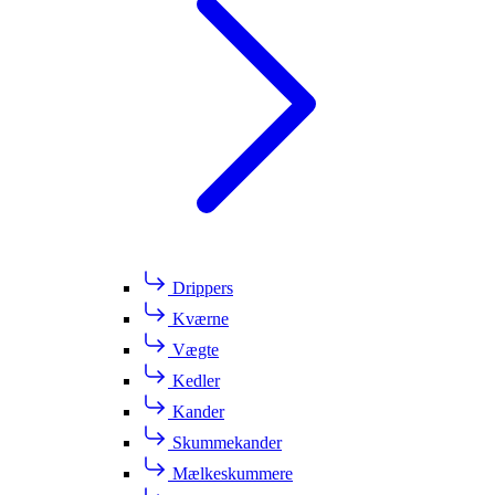
Drippers
Kværne
Vægte
Kedler
Kander
Skummekander
Mælkeskummere