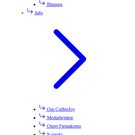
Blupura
Info
Om CoffeeJoy
Medarbejdere
Opret Firmakonto
Kontakt