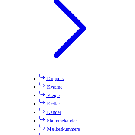
Drippers
Kværne
Vægte
Kedler
Kander
Skummekander
Mælkeskummere