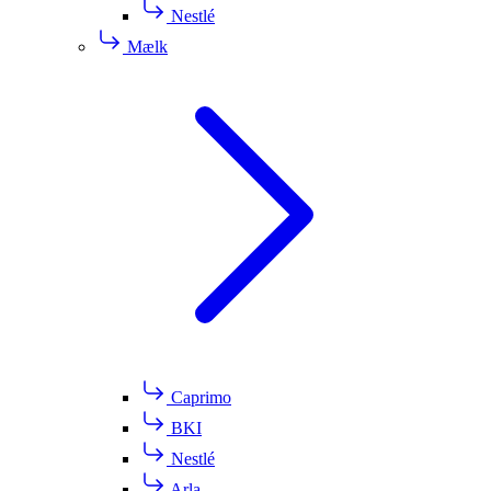
Nestlé
Mælk
Caprimo
BKI
Nestlé
Arla