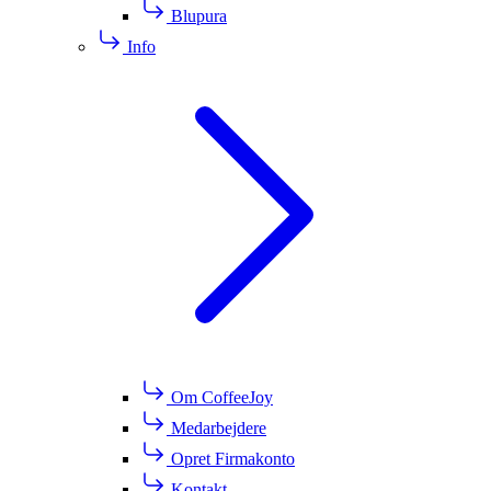
Blupura
Info
Om CoffeeJoy
Medarbejdere
Opret Firmakonto
Kontakt