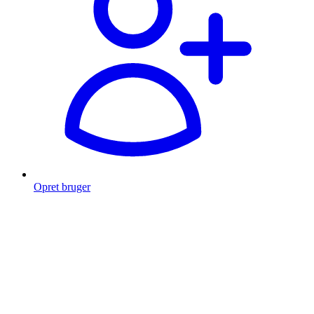
Opret bruger
Products
search
Fragt fra 49 kr.
Fri fragt over 999 Kr.
Hurtig levering