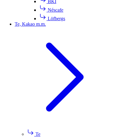
BKI
Néscafe
Löfbergs
Te, Kakao m.m.
Te