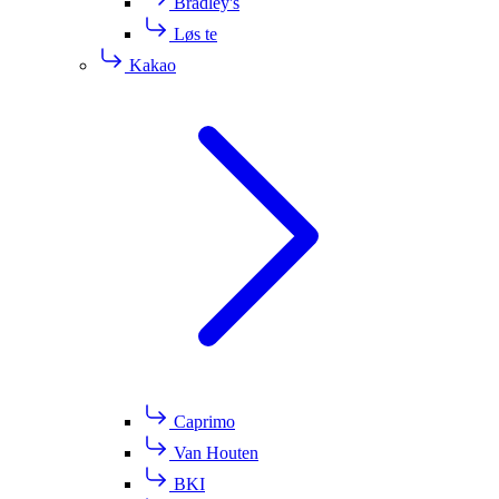
Bradley's
Løs te
Kakao
Caprimo
Van Houten
BKI