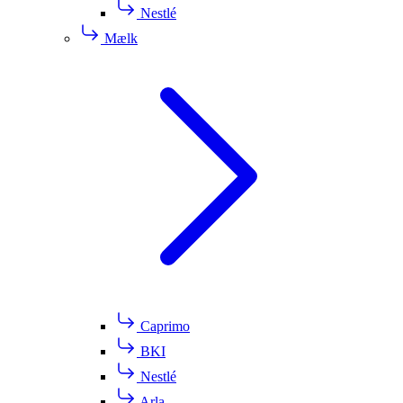
Nestlé
Mælk
Caprimo
BKI
Nestlé
Arla