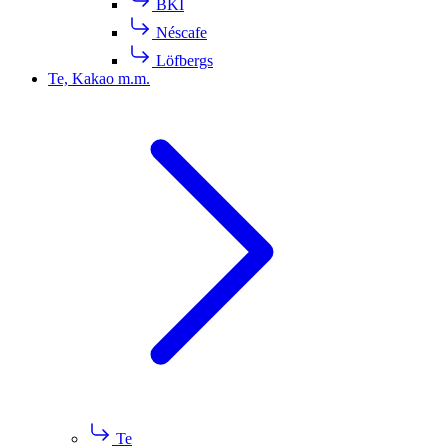
BKI
Néscafe
Löfbergs
Te, Kakao m.m.
Te