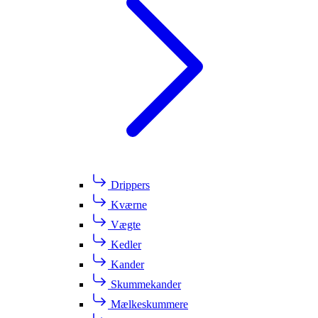
Drippers
Kværne
Vægte
Kedler
Kander
Skummekander
Mælkeskummere