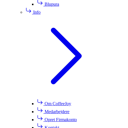
Blupura
Info
Om CoffeeJoy
Medarbejdere
Opret Firmakonto
Kontakt