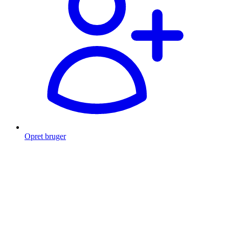
Opret bruger
Products
search
Fragt fra 49 kr.
Fri fragt over 999 Kr.
Hurtig levering