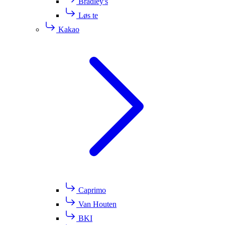
Bradley's
Løs te
Kakao
Caprimo
Van Houten
BKI