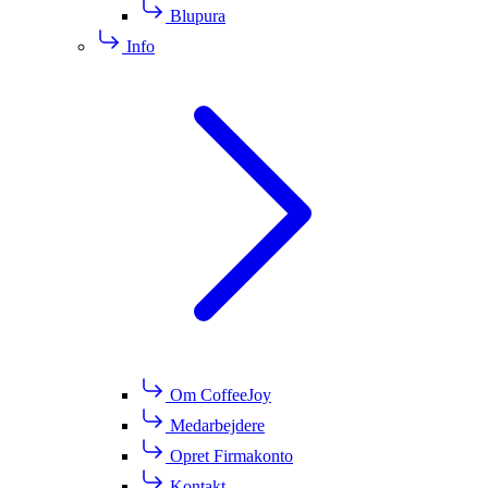
Blupura
Info
Om CoffeeJoy
Medarbejdere
Opret Firmakonto
Kontakt