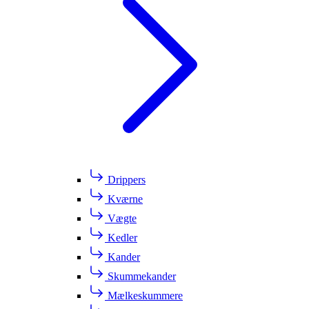
Drippers
Kværne
Vægte
Kedler
Kander
Skummekander
Mælkeskummere