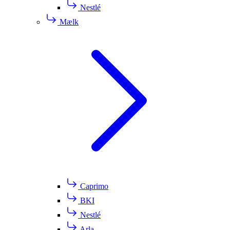
Nestlé
Mælk
Caprimo
BKI
Nestlé
Arla