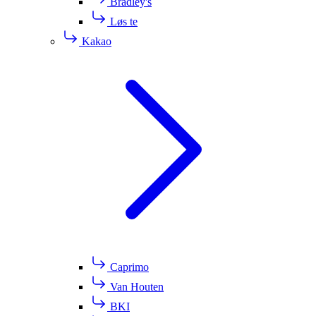
Bradley's
Løs te
Kakao
Caprimo
Van Houten
BKI