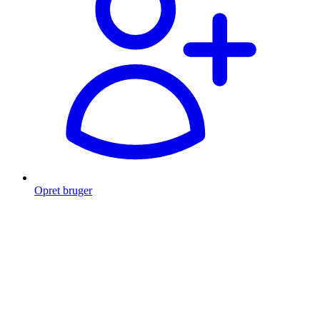
Opret bruger
Products
search
Fragt fra 49 kr.
Fri fragt over 999 Kr.
Hurtig levering