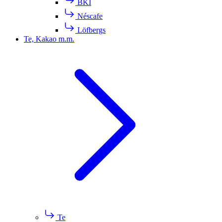
BKI
Néscafe
Löfbergs
Te, Kakao m.m.
Te