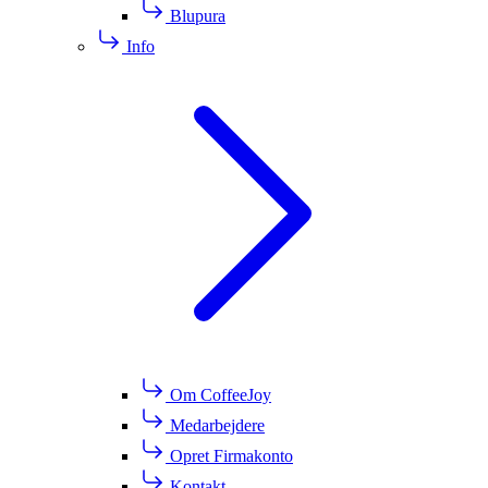
Blupura
Info
Om CoffeeJoy
Medarbejdere
Opret Firmakonto
Kontakt