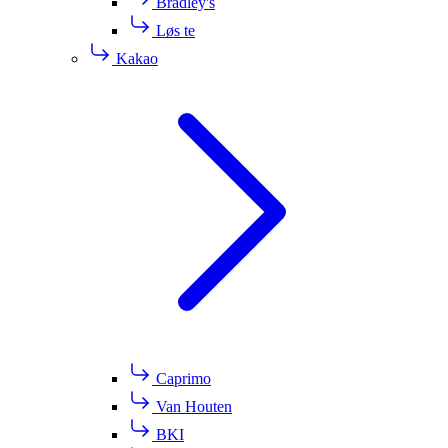
Bradley's
Løs te
Kakao
Caprimo
Van Houten
BKI