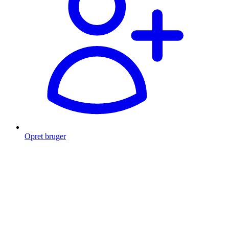
Opret bruger
Products
search
Fragt fra 49 kr.
Fri fragt over 999 Kr.
Hurtig levering