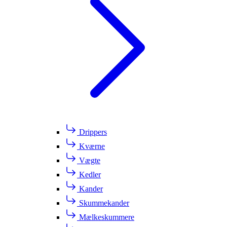
Drippers
Kværne
Vægte
Kedler
Kander
Skummekander
Mælkeskummere