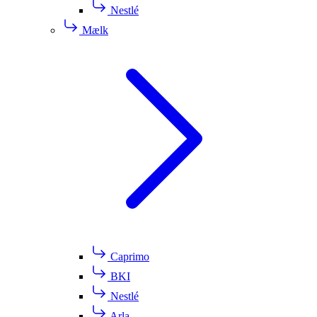
Nestlé
Mælk
Caprimo
BKI
Nestlé
Arla