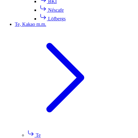
BKI
Néscafe
Löfbergs
Te, Kakao m.m.
Te