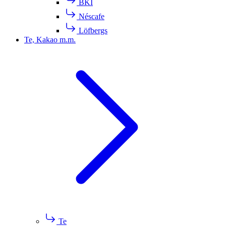
BKI
Néscafe
Löfbergs
Te, Kakao m.m.
Te