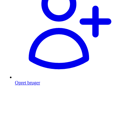
Opret bruger
Products
search
Fragt fra 49 kr.
Fri fragt over 999 Kr.
Hurtig levering