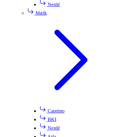
Nestlé
Mælk
Caprimo
BKI
Nestlé
Arla