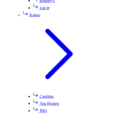
Bradley's
Løs te
Kakao
Caprimo
Van Houten
BKI