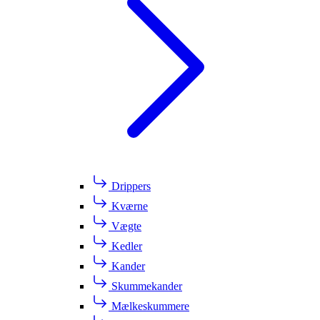
Drippers
Kværne
Vægte
Kedler
Kander
Skummekander
Mælkeskummere