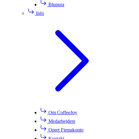
Blupura
Info
Om CoffeeJoy
Medarbejdere
Opret Firmakonto
Kontakt