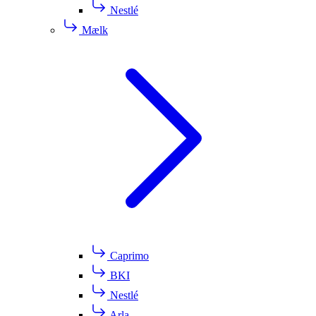
Nestlé
Mælk
Caprimo
BKI
Nestlé
Arla