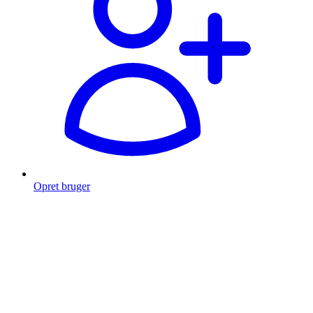
Opret bruger
Products
search
Fragt fra 49 kr.
Fri fragt over 999 Kr.
Hurtig levering