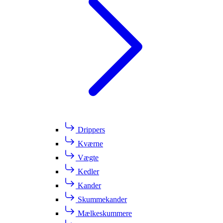
Drippers
Kværne
Vægte
Kedler
Kander
Skummekander
Mælkeskummere