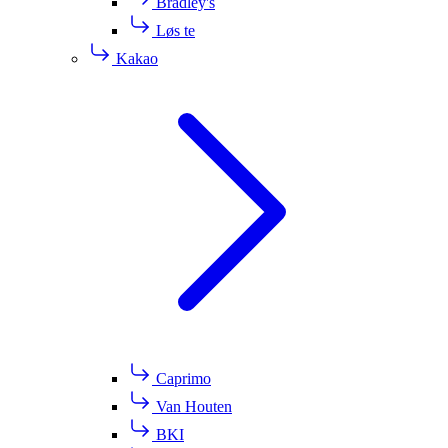
Bradley's
Løs te
Kakao
Caprimo
Van Houten
BKI