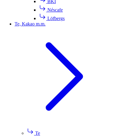
BKI
Néscafe
Löfbergs
Te, Kakao m.m.
Te