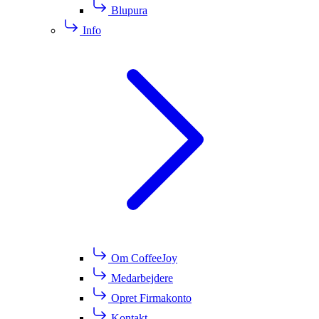
Blupura
Info
Om CoffeeJoy
Medarbejdere
Opret Firmakonto
Kontakt