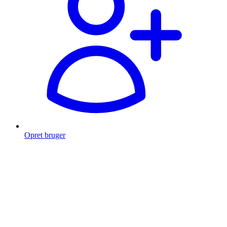
Opret bruger
Products
search
Fragt fra 49 kr.
Fri fragt over 999 Kr.
Hurtig levering