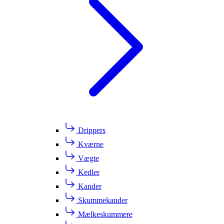
Drippers
Kværne
Vægte
Kedler
Kander
Skummekander
Mælkeskummere