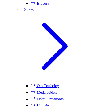
Blupura
Info
Om CoffeeJoy
Medarbejdere
Opret Firmakonto
Kontakt