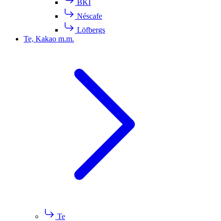
BKI
Néscafe
Löfbergs
Te, Kakao m.m.
Te