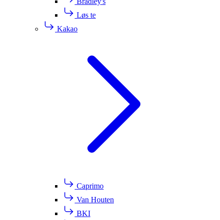
Bradley's
Løs te
Kakao
Caprimo
Van Houten
BKI