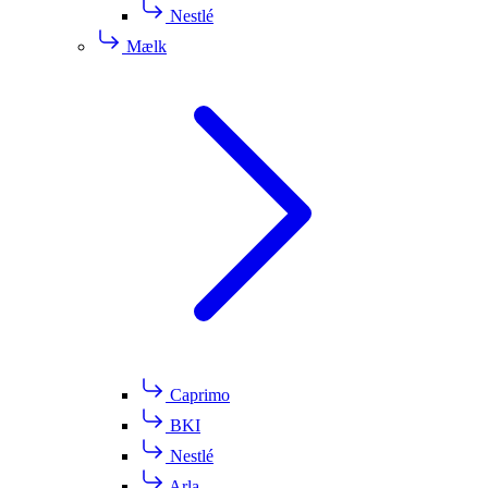
Nestlé
Mælk
Caprimo
BKI
Nestlé
Arla