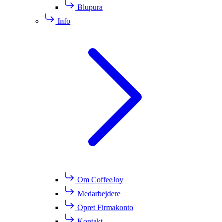
Blupura
Info
Om CoffeeJoy
Medarbejdere
Opret Firmakonto
Kontakt