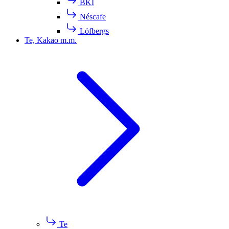
BKI
Néscafe
Löfbergs
Te, Kakao m.m.
Te