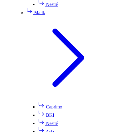
Nestlé
Mælk
Caprimo
BKI
Nestlé
Arla