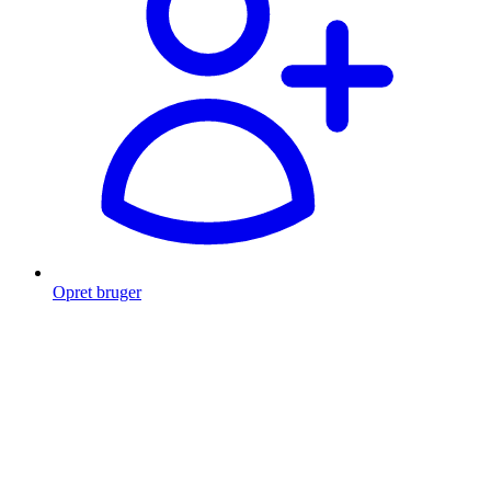
Opret bruger
Products
search
Fragt fra 49 kr.
Fri fragt over 999 Kr.
Hurtig levering