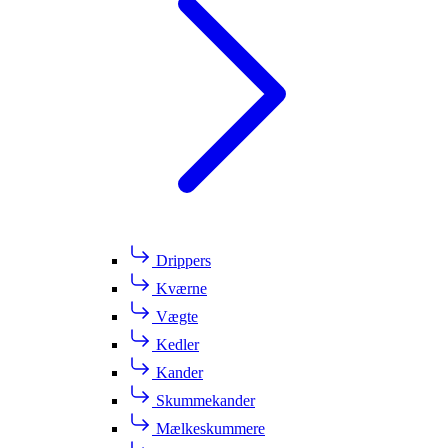
Drippers
Kværne
Vægte
Kedler
Kander
Skummekander
Mælkeskummere