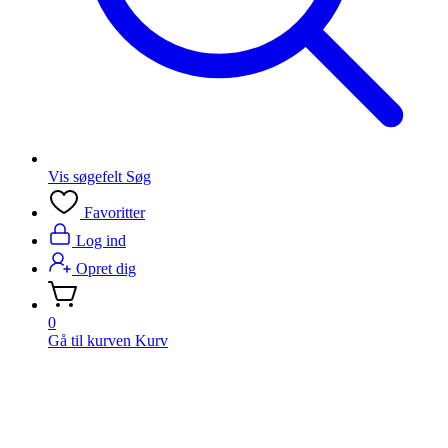
Vis søgefelt
Søg
Favoritter
Log ind
Opret dig
0
Gå til kurven
Kurv