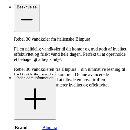
Beskrivelse
Rebel 30 vandkøler fra italienske Blupura
Få en pålidelig vandkøler til dit kontor og nyd godt af kvalitet,
effektivitet og friskt vand hele dagen. Perfekt til at opretholde
et behageligt arbejdsmiljø.
Rebel 30 vandkøleren fra Blupura – din ultimative løsning til
friskt og køligt vand på kontoret. Denne avancerede
Yderligere information
vandkøler er designet til at tilbyde en uovertruffen
vandoplevelse, der garanterer kvalitet og effektivitet.
Brand
Blupura