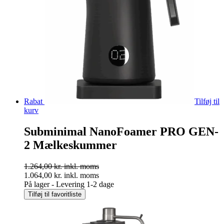
Rabat
Tilføj til
kurv
Subminimal NanoFoamer PRO GEN-
2 Mælkeskummer
1.264,00
kr.
inkl. moms
1.064,00
kr.
inkl. moms
På lager - Levering 1-2 dage
Tilføj til favoritliste