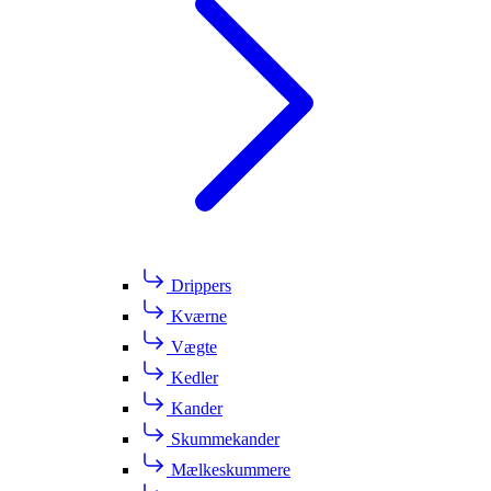
Drippers
Kværne
Vægte
Kedler
Kander
Skummekander
Mælkeskummere