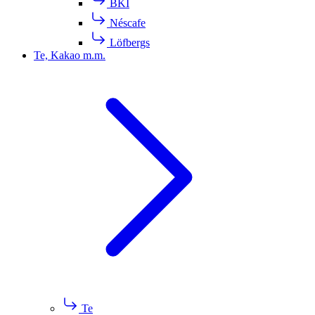
BKI
Néscafe
Löfbergs
Te, Kakao m.m.
Te