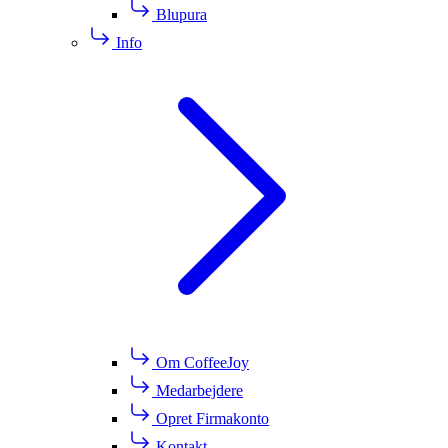
Blupura
Info
Om CoffeeJoy
Medarbejdere
Opret Firmakonto
Kontakt