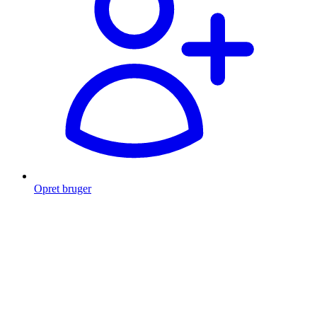
Opret bruger
Products
search
Fragt fra 49 kr.
Fri fragt over 999 Kr.
Hurtig levering