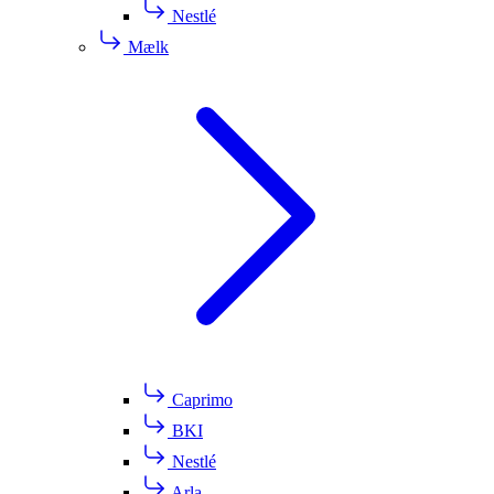
Nestlé
Mælk
Caprimo
BKI
Nestlé
Arla