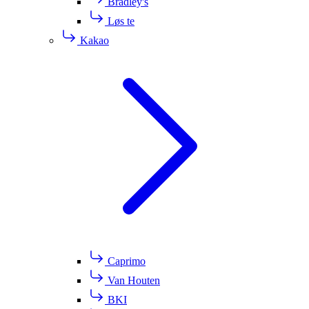
Bradley's
Løs te
Kakao
Caprimo
Van Houten
BKI