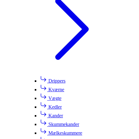
Drippers
Kværne
Vægte
Kedler
Kander
Skummekander
Mælkeskummere