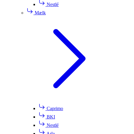
Nestlé
Mælk
Caprimo
BKI
Nestlé
Arla