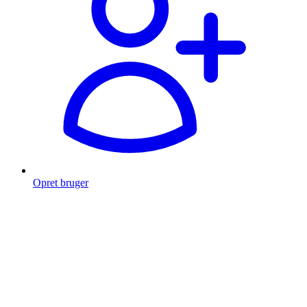
Opret bruger
Products
search
Fragt fra 49 kr.
Fri fragt over 999 Kr.
Hurtig levering