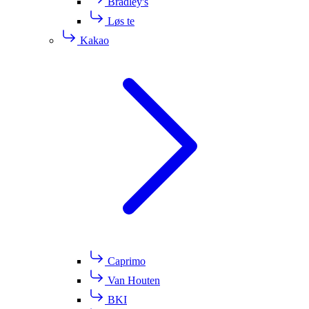
Bradley's
Løs te
Kakao
Caprimo
Van Houten
BKI