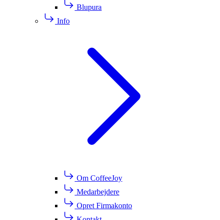
Blupura
Info
Om CoffeeJoy
Medarbejdere
Opret Firmakonto
Kontakt