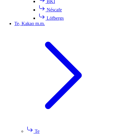
BKI
Néscafe
Löfbergs
Te, Kakao m.m.
Te