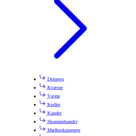
Drippers
Kværne
Vægte
Kedler
Kander
Skummekander
Mælkeskummere