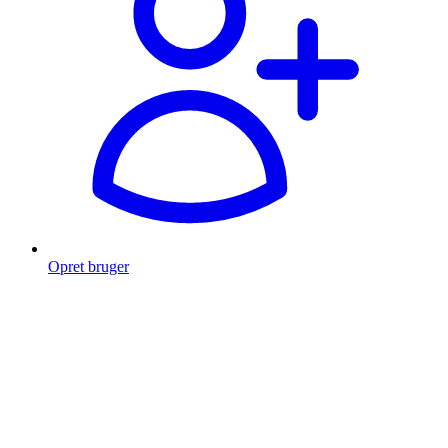
Opret bruger
Products
search
Fragt fra 49 kr.
Fri fragt over 999 Kr.
Hurtig levering