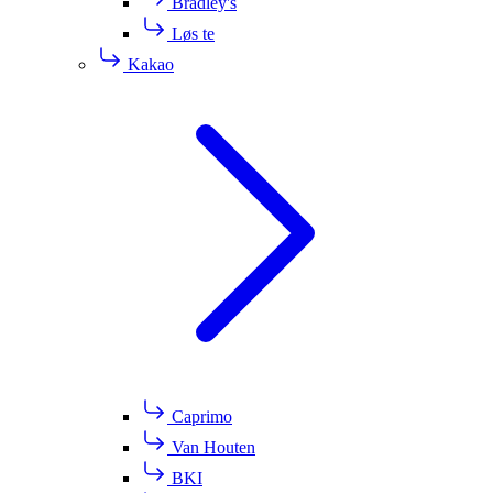
Bradley's
Løs te
Kakao
Caprimo
Van Houten
BKI