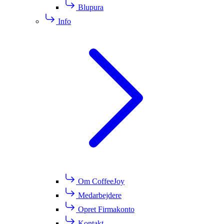
Blupura
Info
Om CoffeeJoy
Medarbejdere
Opret Firmakonto
Kontakt