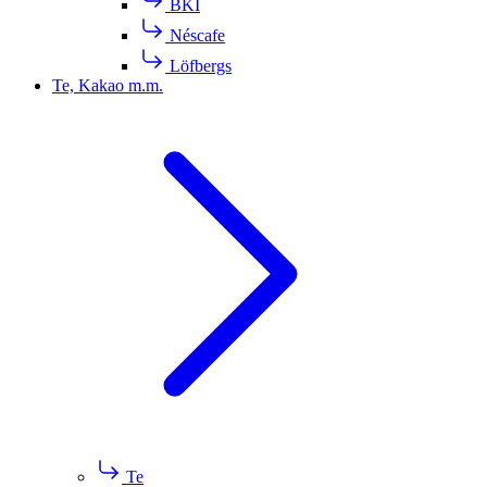
BKI
Néscafe
Löfbergs
Te, Kakao m.m.
Te