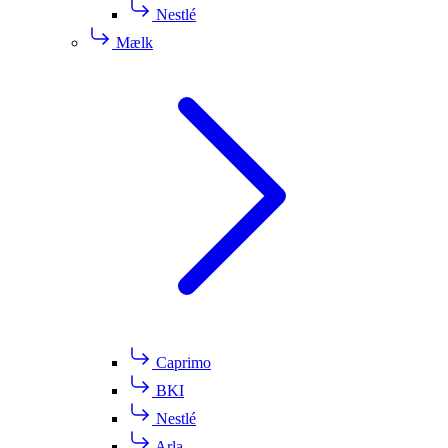
Nestlé
Mælk
Caprimo
BKI
Nestlé
Arla