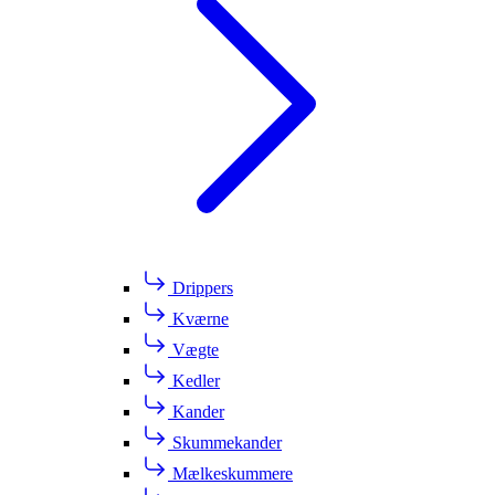
Drippers
Kværne
Vægte
Kedler
Kander
Skummekander
Mælkeskummere