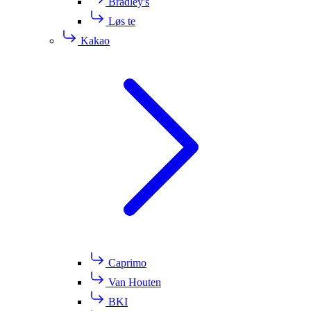
Bradley's
Løs te
Kakao
Caprimo
Van Houten
BKI