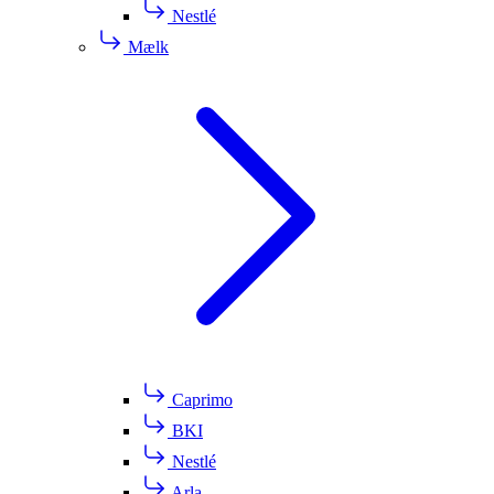
Nestlé
Mælk
Caprimo
BKI
Nestlé
Arla