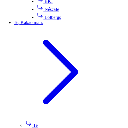
BKI
Néscafe
Löfbergs
Te, Kakao m.m.
Te