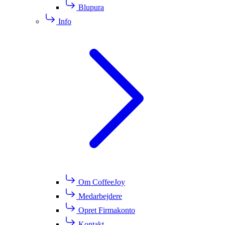
Blupura
Info
Om CoffeeJoy
Medarbejdere
Opret Firmakonto
Kontakt