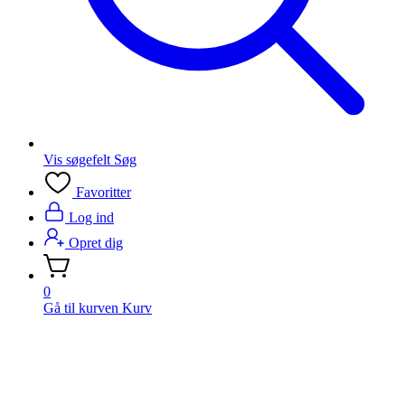
Vis søgefelt
Søg
Favoritter
Log ind
Opret dig
0
Gå til kurven
Kurv