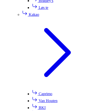
Bradley's
Løs te
Kakao
Caprimo
Van Houten
BKI