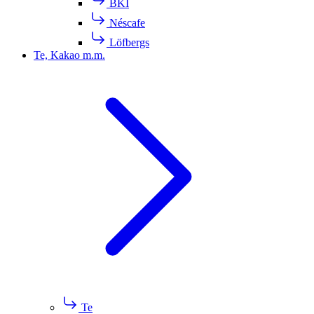
BKI
Néscafe
Löfbergs
Te, Kakao m.m.
Te