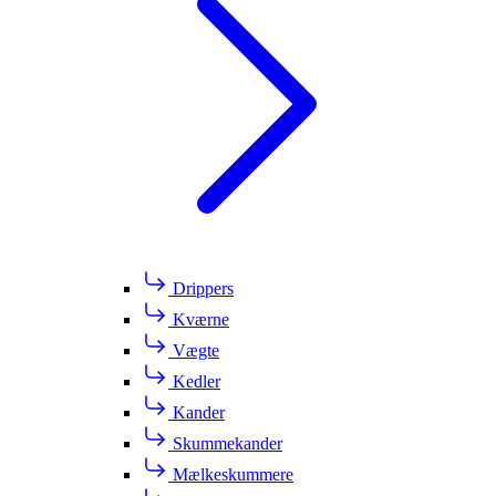
Drippers
Kværne
Vægte
Kedler
Kander
Skummekander
Mælkeskummere