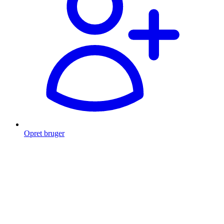
Opret bruger
Products
search
Fragt fra 49 kr.
Fri fragt over 999 Kr.
Hurtig levering