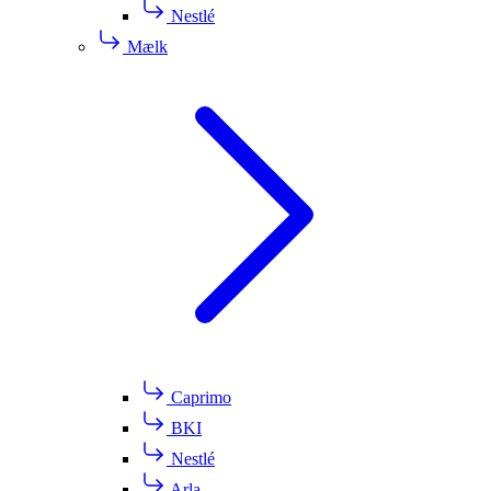
Nestlé
Mælk
Caprimo
BKI
Nestlé
Arla