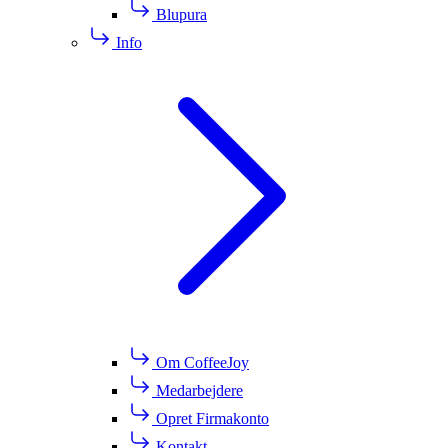
Blupura
Info
Om CoffeeJoy
Medarbejdere
Opret Firmakonto
Kontakt