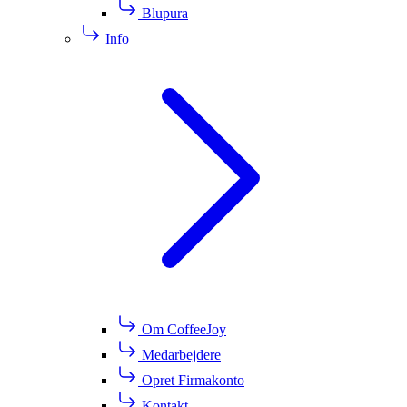
Blupura
Info
Om CoffeeJoy
Medarbejdere
Opret Firmakonto
Kontakt