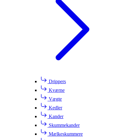
Drippers
Kværne
Vægte
Kedler
Kander
Skummekander
Mælkeskummere