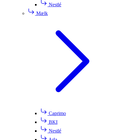
Nestlé
Mælk
Caprimo
BKI
Nestlé
Arla