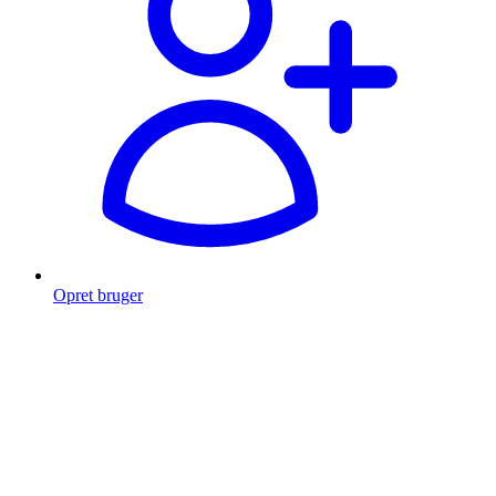
Opret bruger
Products
search
Fragt fra 49 kr.
Fri fragt over 999 Kr.
Hurtig levering