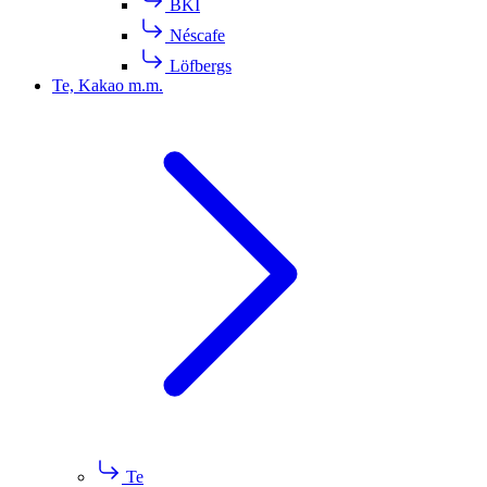
BKI
Néscafe
Löfbergs
Te, Kakao m.m.
Te