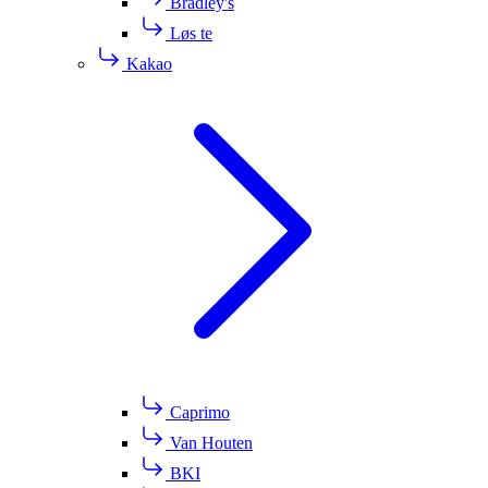
Bradley's
Løs te
Kakao
Caprimo
Van Houten
BKI