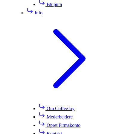
Blupura
Info
Om CoffeeJoy
Medarbejdere
Opret Firmakonto
Kontakt