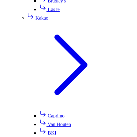
Bradley's
Løs te
Kakao
Caprimo
Van Houten
BKI