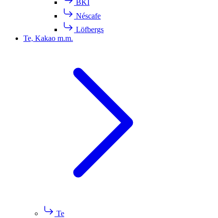
BKI
Néscafe
Löfbergs
Te, Kakao m.m.
Te