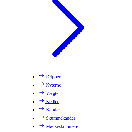
Drippers
Kværne
Vægte
Kedler
Kander
Skummekander
Mælkeskummere