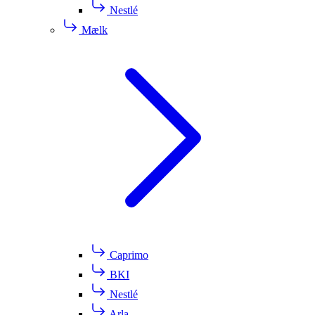
Nestlé
Mælk
Caprimo
BKI
Nestlé
Arla