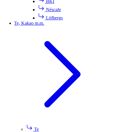
BKI
Néscafe
Löfbergs
Te, Kakao m.m.
Te