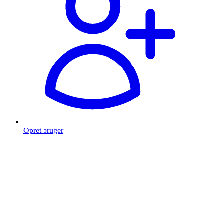
Opret bruger
Products
search
Fragt fra 49 kr.
Fri fragt over 999 Kr.
Hurtig levering