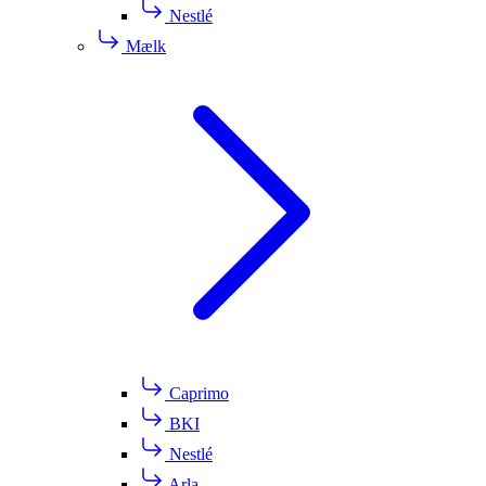
Nestlé
Mælk
Caprimo
BKI
Nestlé
Arla