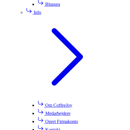
Blupura
Info
Om CoffeeJoy
Medarbejdere
Opret Firmakonto
Kontakt