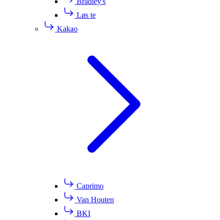
Bradley's
Løs te
Kakao
Caprimo
Van Houten
BKI