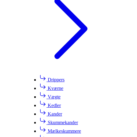
Drippers
Kværne
Vægte
Kedler
Kander
Skummekander
Mælkeskummere