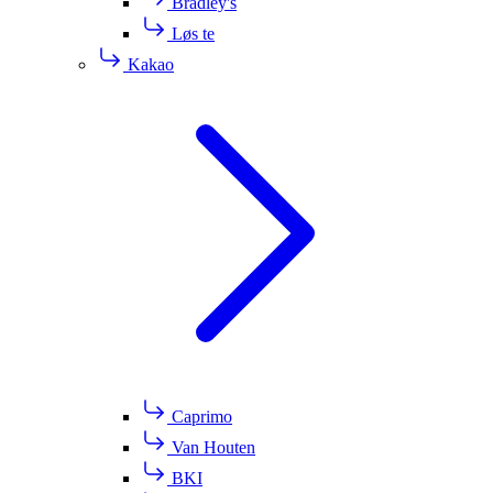
Bradley's
Løs te
Kakao
Caprimo
Van Houten
BKI