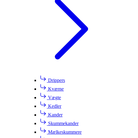
Drippers
Kværne
Vægte
Kedler
Kander
Skummekander
Mælkeskummere