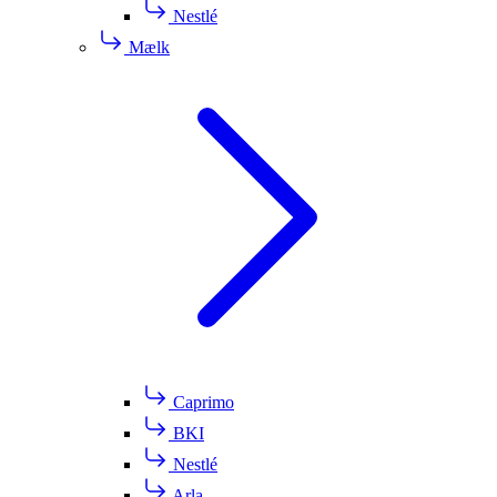
Nestlé
Mælk
Caprimo
BKI
Nestlé
Arla