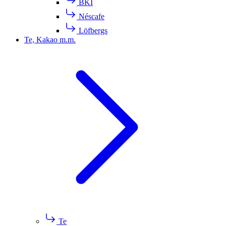
BKI
Néscafe
Löfbergs
Te, Kakao m.m.
Te