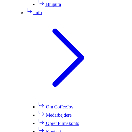
Blupura
Info
Om CoffeeJoy
Medarbejdere
Opret Firmakonto
Kontakt