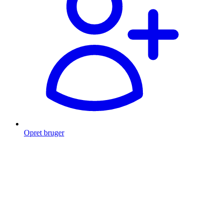
Opret bruger
Products
search
Fragt fra 49 kr.
Fri fragt over 999 Kr.
Hurtig levering