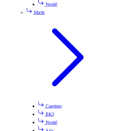
Nestlé
Mælk
Caprimo
BKI
Nestlé
Arla