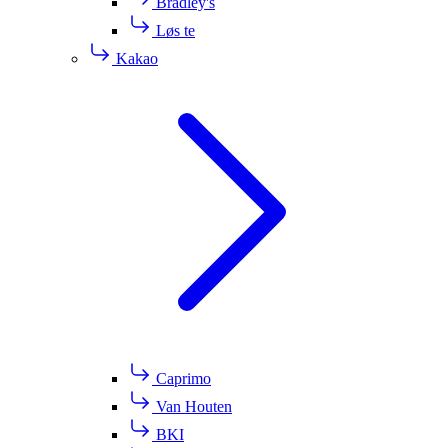
Bradley's
Løs te
Kakao
Caprimo
Van Houten
BKI