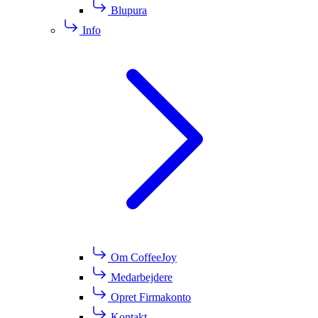
Blupura
Info
Om CoffeeJoy
Medarbejdere
Opret Firmakonto
Kontakt