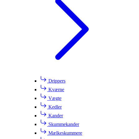
Drippers
Kværne
Vægte
Kedler
Kander
Skummekander
Mælkeskummere