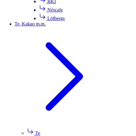
BKI
Néscafe
Löfbergs
Te, Kakao m.m.
Te