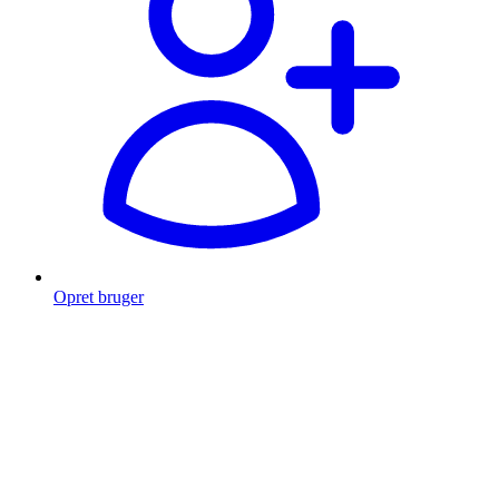
Opret bruger
Products
search
Fragt fra 49 kr.
Fri fragt over 999 Kr.
Hurtig levering