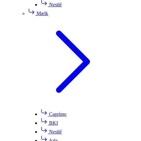
Nestlé
Mælk
Caprimo
BKI
Nestlé
Arla