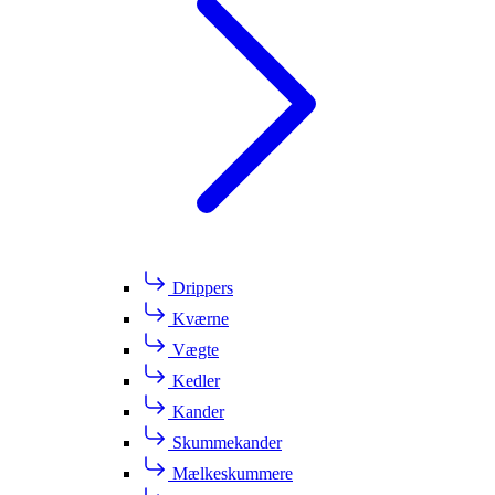
Drippers
Kværne
Vægte
Kedler
Kander
Skummekander
Mælkeskummere