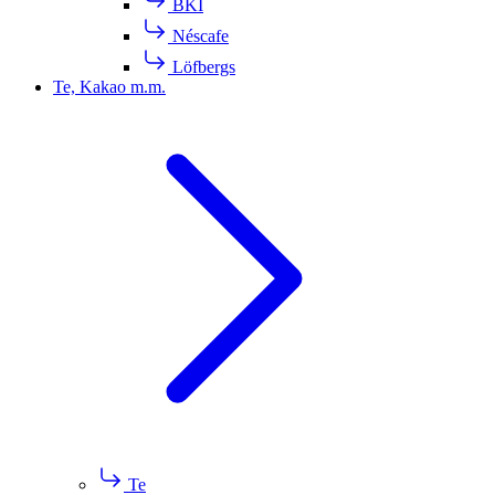
BKI
Néscafe
Löfbergs
Te, Kakao m.m.
Te