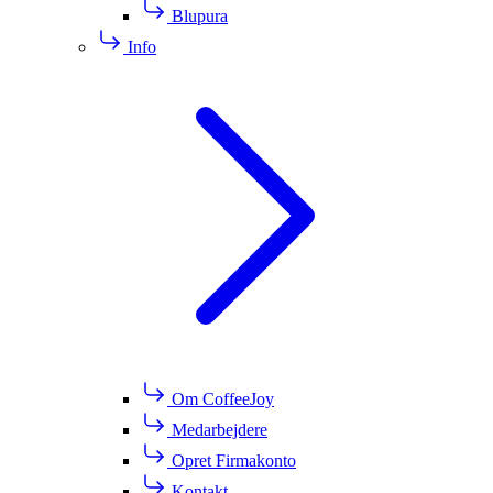
Blupura
Info
Om CoffeeJoy
Medarbejdere
Opret Firmakonto
Kontakt