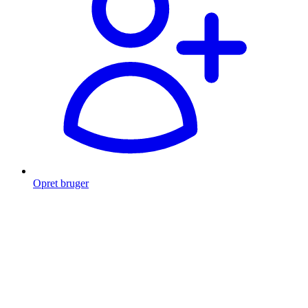
Opret bruger
Products
search
Fragt fra 49 kr.
Fri fragt over 999 Kr.
Hurtig levering