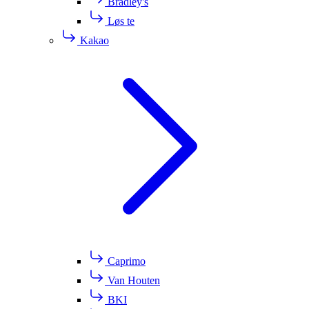
Bradley's
Løs te
Kakao
Caprimo
Van Houten
BKI